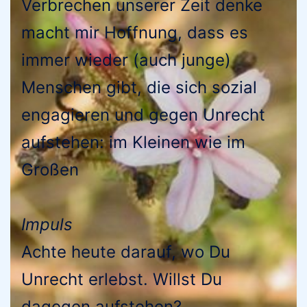
Verbrechen unserer Zeit denke
macht mir Hoffnung, dass es
immer wieder (auch junge)
Menschen gibt, die sich sozial
engagieren und gegen Unrecht
aufstehen: im Kleinen wie im
Großen
Impuls
Achte heute darauf, wo Du
Unrecht erlebst. Willst Du
dagegen aufstehen?