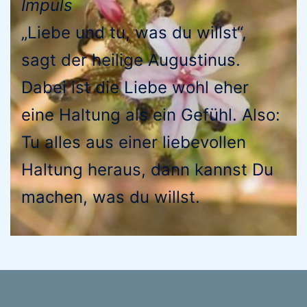
Impuls
„Liebe und tu, was du willst“,
sagt der heilige Augustinus.
Dabei ist die Liebe wohl eher
eine Haltung als ein Gefühl. Also:
Tu alles aus einer liebevollen
Haltung heraus, dann kannst Du
machen, was du willst.