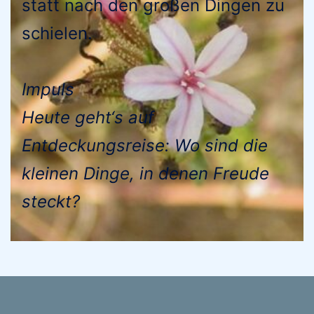
statt nach den großen Dingen zu
schielen.
Impuls
Heute geht‘s auf
Entdeckungsreise: Wo sind die
kleinen Dinge, in denen Freude
steckt?